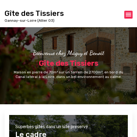
A
l
Gîte des Tissiers
l
Gannay-sur-Loire (Allier 03)
e
r
a
u
c
Bienvenue chez Maguy et Benoît
o
Gîte des Tissiers
n
t
Maison en pierre de 70m² sur un terrain de 2700m², en bord du
e
Canal latéral à la Loire, dans un bel environnement au calme.
n
u
Superbes gîtes dans un site préservé
Le cadre