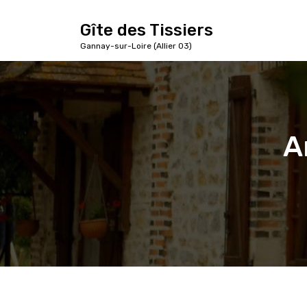
A
l
Gîte des Tissiers
l
Gannay-sur-Loire (Allier 03)
e
r
a
u
c
o
A
n
t
e
n
u