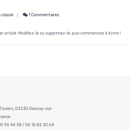
 classé
1 Commentaires
r article. Modifiez-le ou supprimez-le, puis commencez à écrire !
Tissiers, 03230 Gannay-sur-
France
10 96 44 38 / 06 16 82 30 64