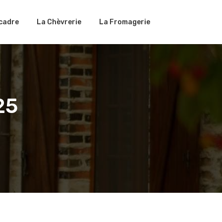
cadre
La Chèvrerie
La Fromagerie
25